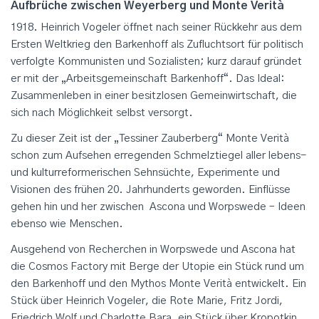
Aufbrüche zwischen Weyerberg und Monte Verità
1918. Heinrich Vogeler öffnet nach seiner Rückkehr aus dem
Ersten Weltkrieg den Barkenhoff als Zufluchtsort für politisch
verfolgte Kommunisten und Sozialisten; kurz darauf gründet
er mit der „Arbeitsgemeinschaft Barkenhoff“. Das Ideal:
Zusammenleben in einer besitzlosen Gemeinwirtschaft, die
sich nach Möglichkeit selbst versorgt.
Zu dieser Zeit ist der „Tessiner Zauberberg“ Monte Verità
schon zum Aufsehen erregenden Schmelztiegel aller lebens-
und kulturreformerischen Sehnsüchte, Experimente und
Visionen des frühen 20. Jahrhunderts geworden. Einflüsse
gehen hin und her zwischen Ascona und Worpswede – Ideen
ebenso wie Menschen.
Ausgehend von Recherchen in Worpswede und Ascona hat
die Cosmos Factory mit Berge der Utopie ein Stück rund um
den Barkenhoff und den Mythos Monte Verità entwickelt. Ein
Stück über Heinrich Vogeler, die Rote Marie, Fritz Jordi,
Friedrich Wolf und Charlotte Bara, ein Stück über Kropotkin,